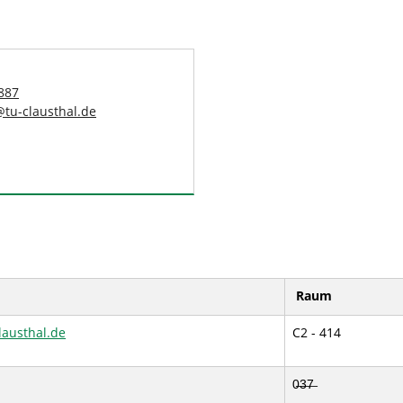
887
@
tu-clausthal
.
de
Raum
lausthal
.
de
C2 - 414
0̶3̶7̶