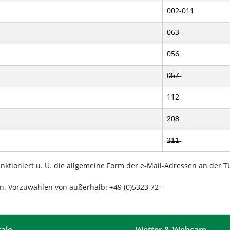
002-011
063
056
0̶5̶7̶
112
2̶0̶8̶
2̶1̶1̶
funktioniert u. U. die allgemeine Form der e-Mail-Adressen an de
 Vorzuwählen von außerhalb: +49 (0)5323 72-
tale
Wetter & Webcam