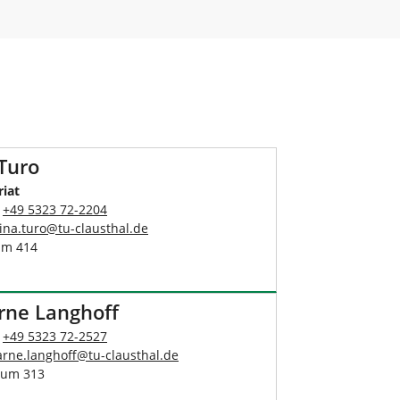
Turo
riat
:
+49 5323 72-2204
lina.turo
@
tu-clausthal
.
de
um 414
Arne Langhoff
:
+49 5323 72-2527
arne.langhoff
@
tu-clausthal
.
de
aum 313