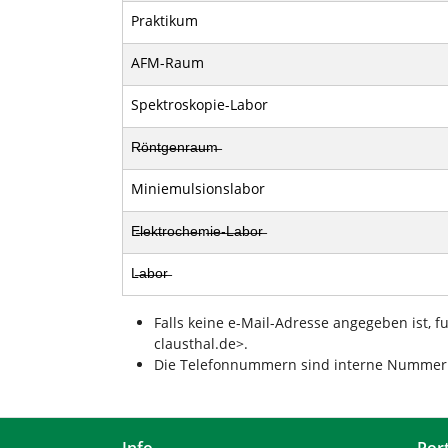
Praktikum
AFM-Raum
Spektroskopie-Labor
R̶ö̶n̶t̶g̶e̶n̶r̶a̶u̶m̶
Miniemulsionslabor
E̶l̶e̶k̶t̶r̶o̶c̶h̶e̶m̶i̶e̶-̶L̶a̶b̶o̶r̶
L̶a̶b̶o̶r̶
Falls keine e-Mail-Adresse angegeben ist, 
clausthal.de>.
Die Telefonnummern sind interne Nummern.
Info
Por