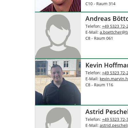
C10 - Raum 314
Andreas Bött
Telefon:
+49 5323 72-
E-Mail:
a.boettcher
@
t
C8 - Raum 061
Kevin Hoffma
Telefon:
+49 5323 72-
E-Mail:
kevin.marvin.
C8 - Raum 116
Astrid Pesche
Telefon:
+49 5323 72-
E-Mail:
astrid.peschel