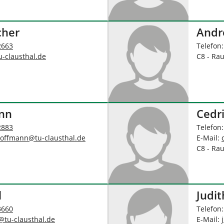
cher
Andr
2663
Telefon
u-clausthal
.
de
C8 - Ra
nn
Cedr
2883
Telefon
hoffmann
@
tu-clausthal
.
de
E-Mail:
C8 - Ra
l
Judit
3660
Telefon
@
tu-clausthal
.
de
E-Mail: