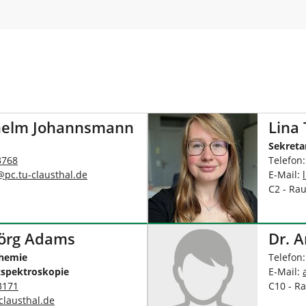
ethelm Johannsmann
Lina 
Sekreta
3768
Telefon
@
pc.tu-clausthal
.
de
E-Mail:
C2 - Ra
 Jörg Adams
Dr. 
Chemie
Telefon
zspektroskopie
E-Mail:
3171
C10 - R
clausthal
.
de