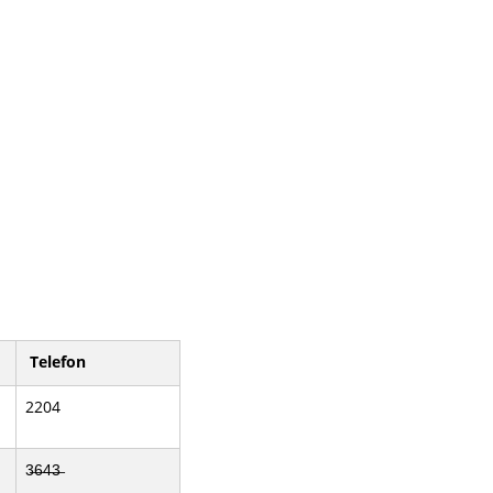
Telefon
2204
3̶6̶4̶3̶