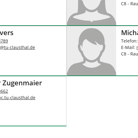
C8 - Ra
evers
Micha
3789
Telefon
@
tu-clausthal
.
de
E-Mail:
C8 - Ra
er Zugenmaier
3662
pc.tu-clausthal
.
de