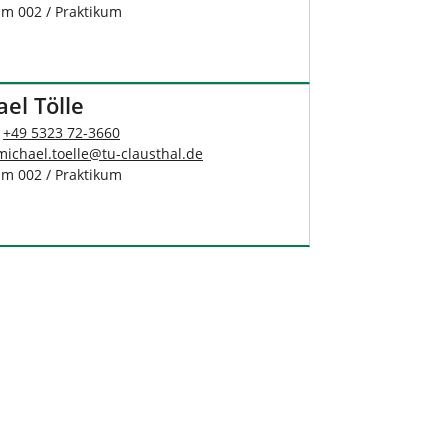
um 002 / Praktikum
el Tölle
:
+49 5323 72-3660
michael.toelle
@
tu-clausthal
.
de
um 002 / Praktikum