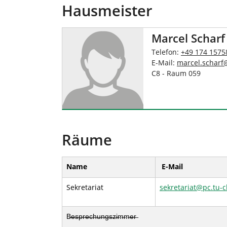
Hausmeister
Marcel Scharf
Telefon:
+49 174 1575
E-Mail:
marcel.scharf
C8 - Raum 059
Räume
Name
E-Mail
Sekretariat
sekretariat
@
pc.tu-c
B̶e̶s̶p̶r̶e̶c̶h̶u̶n̶g̶s̶z̶i̶m̶m̶e̶r̶