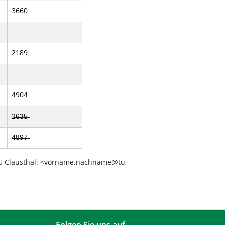
3660
2189
4904
2̶6̶3̶5̶
4̶8̶9̶7̶
r TU Clausthal: <vorname.nachname@tu-
Folgen Sie uns auf