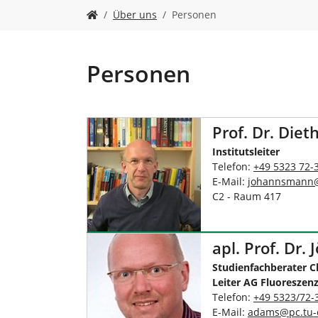
n
S
Über uns
Personen
i
e
s
i
Personen
n
d
h
i
Prof. Dr. Di
e
Institutsleiter
r
Telefon:
+49 5323 72-
:
E-Mail:
johannsmann
C2 - Raum 417
apl. Prof. Dr.
Studienfachberater 
Leiter AG Fluoreszen
Telefon:
+49 5323/72-
E-Mail:
adams
@
pc.tu-