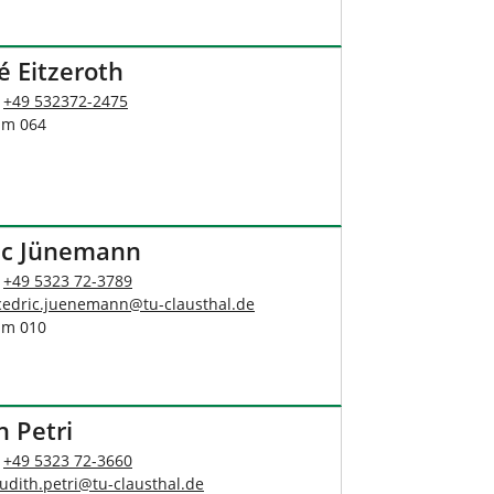
é Eitzeroth
:
+49 532372-2475
um 064
ic Jünemann
:
+49 5323 72-3789
cedric.juenemann
@
tu-clausthal
.
de
um 010
h Petri
:
+49 5323 72-3660
judith.petri
@
tu-clausthal
.
de