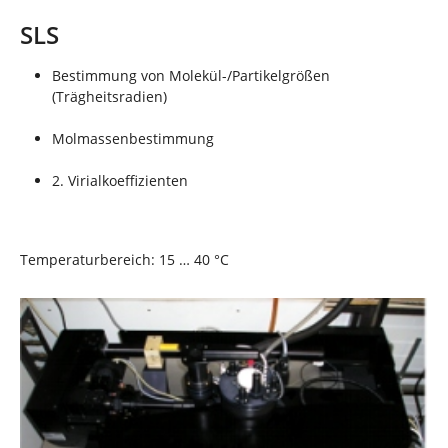
n
n
d
SLS
h
i
Bestimmung von Molekül-/Partikelgrößen
e
(Trägheitsradien)
r
:
Molmassenbestimmung
2. Virialkoeffizienten
Temperaturbereich: 15 … 40 °C
Show larger version for: